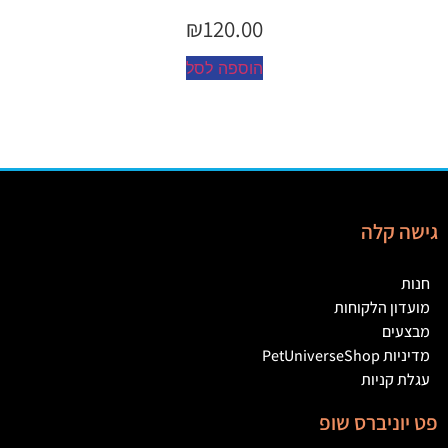
₪
45.00
הוספה לסל
גישה קלה
חנות
מועדון הלקוחות
מבצעים
מדיניות PetUniverseShop
עגלת קניות
פט יוניברס שופ