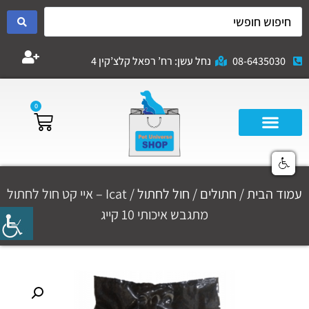
08-6435030
נחל עשן: רח’ רפאל קלצ’קין 4
0
עמוד הבית
/
חתולים
/
חול לחתול
/ Icat – איי קט חול לחתול
מתגבש איכותי 10 קייג