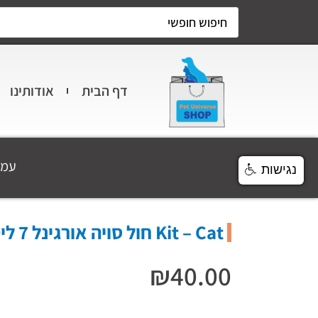
דף הבית
אודותינו
עמו
נגישות
Kit – Cat חול סויה אורגינל 7 ליטר
₪
40.00