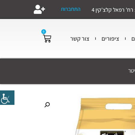
התחברות
רח’ רפאל קלצ’קין 4
0
ם
ציפורים
צור קשר