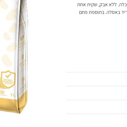
גי מתגבש על בסיס סויה וטופו,100% מתכלה. ללא אבק, שקית אחת
תן להוריד באסלה. בתוספת פחם