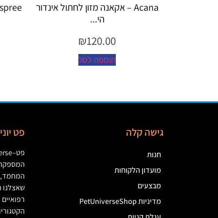
Acana – אקאנה מזון לחתול אינדור
Espree – שמפו 355 מ"ל יערות ה...
הי...
₪
45.00
₪
120.00
הוספה לסל
הוספה לסל
גישה קלה
פט יונ
פט
–
erse
חנות
המספקת מ
מועדון הלקוחות
המחמד
,
מבצעים
שאצלנו ת
רפואיים
(
מדיניות PetUniverseShop
הקטגוריו
עגלת קניות