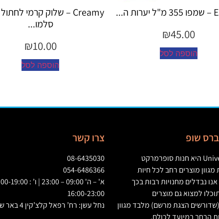
Creamy – שלוק קרמי לחתול בטעם
Creamy – שלוק 
סלמו...
עוף...
₪
10.00
₪
10.00
הוספה לסל
הוספה לס
יברס שופ
צרו קשר
Univ
היא חנות סופרמרקט
08-6435030
גוון מוצרים רחב לכל חיות
054-6486366
אנו נבדלים מחנויות רבות בכך
וכלו למצוא גם מוצרים
16:00-23:00
שדורשים הצגת מרשם
)
מלבד מגוון
נחל עשן: רח’ רפאל קלצ’קין 4 באר שבע
ת הרחב במיועד לכולם
.