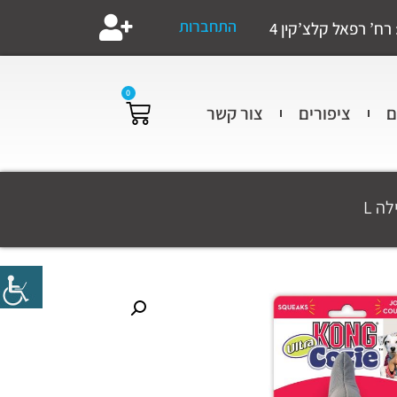
התחברות
רח’ רפאל קלצ’קין 4
0
ם
ציפורים
צור קשר