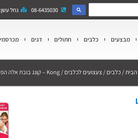
08-6435030
נחל עשן: 
מבצעים
כלבים
חתולים
דגים
מכרסמי
הבית
/
כלבים
/
צעצועים לכלבים
/ Kong – קונג בובת אלה הפילה L