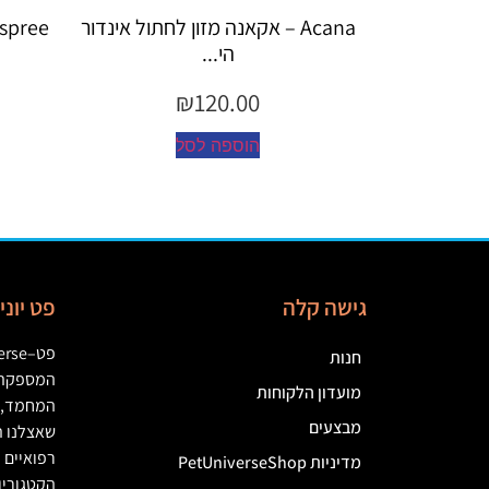
קאנה מזון לחתול אינדור
Espree – שמפו 355 מ"ל יערות ה...
הי...
₪
45.00
₪
120.
הוספה לסל
ספה לסל
גישה קלה
פט יונ
פט
–
erse
חנות
המספקת מ
מועדון הלקוחות
המחמד
,
מבצעים
שאצלנו ת
רפואיים
(
מדיניות PetUniverseShop
הקטגוריו