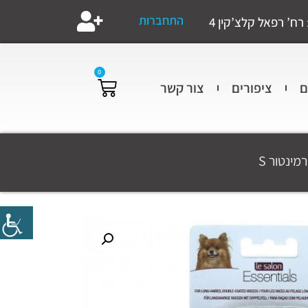
התחברות
רח’ רפאל קלצ’קין 4
0
ם
ציפורים
צור קשר