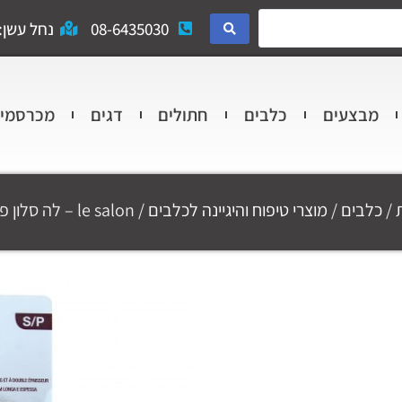
08-6435030
נחל עשן: 
מבצעים
כלבים
חתולים
דגים
מכרסמי
/
כלבים
/
מוצרי טיפוח והיגיינה לכלבים
/ le salon – לה סלון פרמינטור S