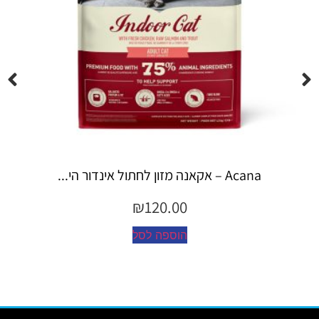
Espree – שמפו 355 מ"ל יערות ה...
₪
45.00
הוספה לסל