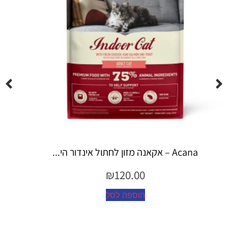
Espree – שמפו 355 מ"ל יערות ה...
₪
45.00
הוספה לסל