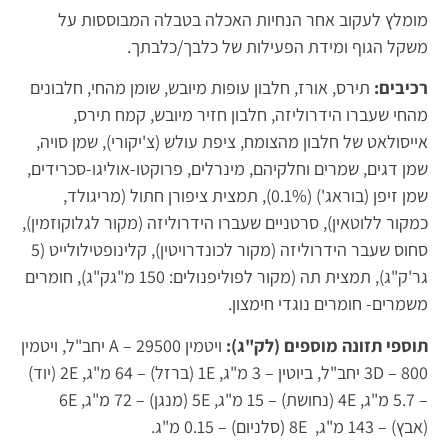
מומלץ לעקוב אחר הנחיות האכלה בטבלה המבוססות על
משקל הגוף ומידת הפעילות של כלבך/כלבתך.
רכיבים:
תירס, אורז, חלבון עופות מיובש, שומן מהחי, חלבונים
מהחי שעברו הידרוליזה, חלבון חזיר מיובש, קמח תירס,
אייסולאט של חלבון מהצומח, ציפת עולש (צ'יקורי), שמן סויה,
שמן דגים, שמרים וחלקיהם, מינרלים, פרוקטו-אוליגו-סכרידים,
שמן זיפן (בוראג') (0.1%), תמצית ציפורן חתול (מריגולד,
כמקור ללוטאין), סרטניים שעברו הידרוליזה (מקור לגלוקוזמין),
סחוס שעבר הידרוליזה (מקור לכונדרויטין), קלינופטילולייט (5
גר'ק"ג), תמצית תה (מקור לפוליפנולים: 150 מ"גק"ג), חומרים
משמרים- חומרים נוגדי חימצון.
תוספי תזונה מוספים (לק"ג):
ויטמין A – 29500 יחב"ל, ויטמין
3D – 800 יחב"ל, ביוטין – 3 מ"ג, 1E (ברזל) – 64 מ"ג, 2E (יוד)
– 5.7 מ"ג, 4E (נחושת) – 15 מ"ג, 5E (מנגן) – 72 מ"ג, 6E
(אבץ) – 143 מ"ג, 8E (סלניום) – 0.15 מ"ג.