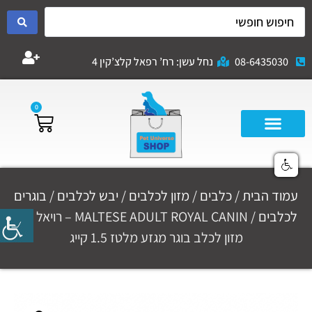
08-6435030
נחל עשן: רח’ רפאל קלצ’קין 4
0
עמוד הבית
/
כלבים
/
מזון לכלבים
/
יבש לכלבים
/
בוגרים
לכלבים
/ MALTESE ADULT ROYAL CANIN – רויאל קנין
מזון לכלב בוגר מגזע מלטז 1.5 קייג