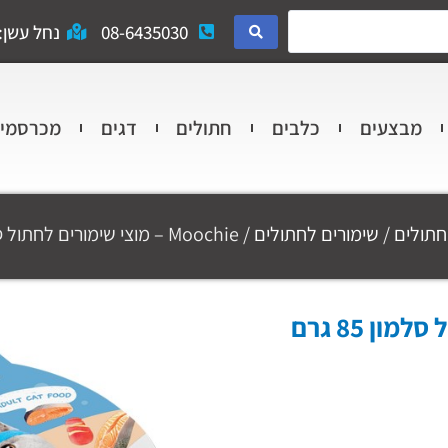
08-6435030
נחל עשן: 
מבצעים
כלבים
חתולים
דגים
מכרסמי
חתולים
/
שימורים לחתולים
/ Moochie – מוצי שימורים לחתול סלמון 85 גרם