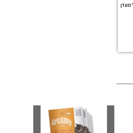
תול מעדן