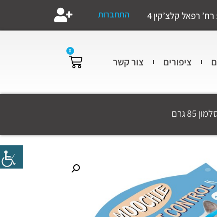
התחברות
רח’ רפאל קלצ’קין 4
0
ם
ציפורים
צור קשר