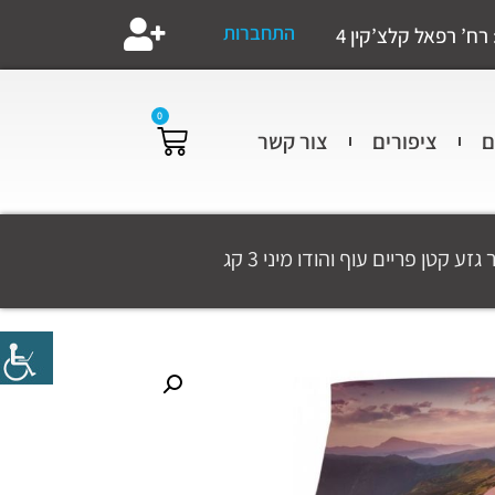
התחברות
רח’ רפאל קלצ’קין 4
0
ם
ציפורים
צור קשר