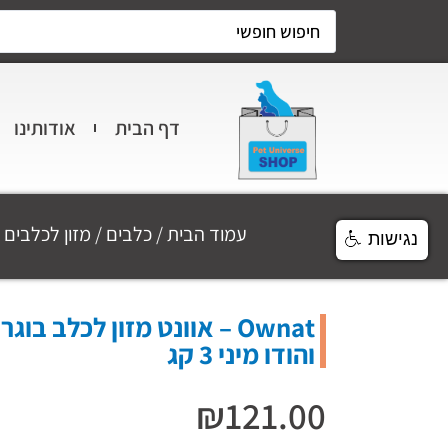
דף הבית
אודותינו
עמוד הבית
/
כלבים
/
מזון לכלבים
/
נגישות
Ownat – אוונט מזון לכלב בו
והודו מיני 3 קג
₪
121.00