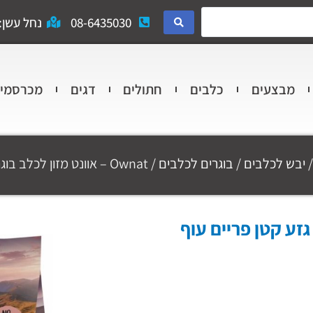
08-6435030
נחל עשן: 
מבצעים
כלבים
חתולים
דגים
מכרסמי
יבש לכלבים
/
בוגרים לכלבים
/ Ownat – אוונט מזון לכלב בוגר גזע קטן פריים עוף והודו מיני 3 קג
גר גזע קטן פריים עוף