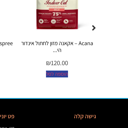
Acan – אקאנה מזון לחתול אינדור
Espree – שמפו 355 מ"ל יערות ה...
הי...
₪
45.00
₪
120.00
הוספה לסל
הוספה לסל
גישה קלה
פט יונ