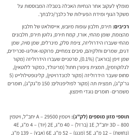
מומלץ לעקוב אחר הנחיות האכלה בטבלה המבוססות על
משקל הגוף ומידת הפעילות של כלבך/כלבתך.
רכיבים:
תירס, חלבון עופות מיובש, אייסולאט של חלבון
מהצומח, שומן מהחי, אורז, קמח תירס, גלוטן תירס, חלבונים
מהחי שעברו הידרוליזה, ציפת סלק, מינרלים, שמן סויה, שמן
דגים, שמרים וחלקיהם, סיבים צמחיים, פרוקטו-אוליגו-סכרידים,
שמן זיפן (בוראג') (0.1%), סרטניים שעברו הידרוליזה (מקור
לגלוקוזמין), תמצית ציפורן חתול (מריגולד, כמקור ללוטאין),
סחוס שעבר הידרוליזה (מקור לכונדרויטין), קלינופטילולייט (5
גר'ק"ג), תמצית תה (מקור לפוליפנולים: 150 מ"גק"ג), חומרים
משמרים- חומרים נוגדי חימצון.
תוספי מזון מוספים (לק"ג):
ויטמין A – 29500 יחב"ל, ויטמין
3D – 800 יחב"ל, 1E (ברזל) – 40 מ"ג, 2E (יוד) – 4 מ"ג, 4E
(נחושת) – 12 מ"ג, 5E (מנגן) – 52 מ"ג, 6E (אבץ) – 139 מ"ג,