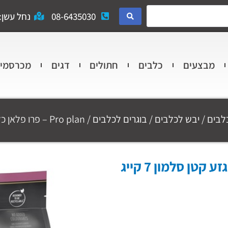
08-6435030
נחל עשן: 
מבצעים
כלבים
חתולים
דגים
מכרסמי
כלבים
/
יבש לכלבים
/
בוגרים לכלבים
/ Pro plan – פרו פלאן כלב בוגר גזע קטן סלמון 7 קייג