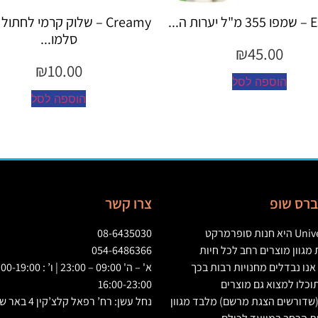
Creamy – שלוק קרמי לחתול בטעם
Creamy 
סלמו...
00
₪
10.00
הוספה לסל
הוס
יברס שופ
צרו קשר
Univ
היא חנות סופרמרקט
08-6435030
גוון מוצרים רחב לכל חיות
054-6486366
אנו נבדלים מחנויות רבות בכך
וכלו למצוא גם מוצרים
16:00-23:00
שדורשים הצגת מרשם
)
מלבד מגוון
נחל עשן: רח’ רפאל קלצ’קין 4 באר שבע