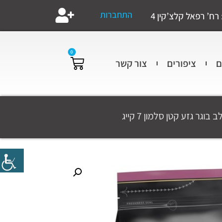
התחברות
רח’ רפאל קלצ’קין 4
0
ם
ציפורים
צור קשר