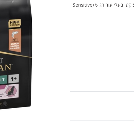
ProPlan פרופלאן – מזון יבש לכלבים בוגרים מגזע קטן בעלי עור רגיש (Sensitive