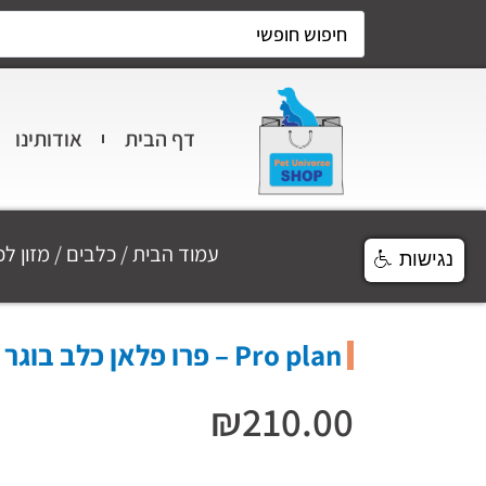
דף הבית
אודותינו
עמוד הבית
/
כלבים
/
מזון ל
נגישות
Pro plan – פרו פלאן כלב בוגר גזע קטן סלמון 7 קייג
₪
210.00