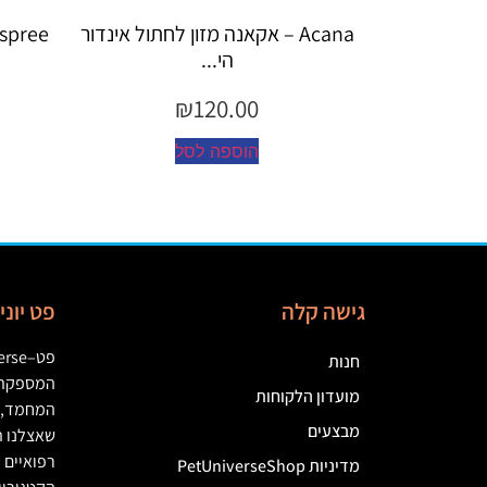
Acan – אקאנה מזון לחתול אינדור
Espree – שמפו 355 מ"ל יערות ה...
הי...
₪
45.00
₪
120.00
הוספה לסל
הוספה לסל
גישה קלה
פט יונ
פט
–
erse
חנות
המספקת מ
מועדון הלקוחות
המחמד
,
מבצעים
שאצלנו ת
רפואיים
(
מדיניות PetUniverseShop