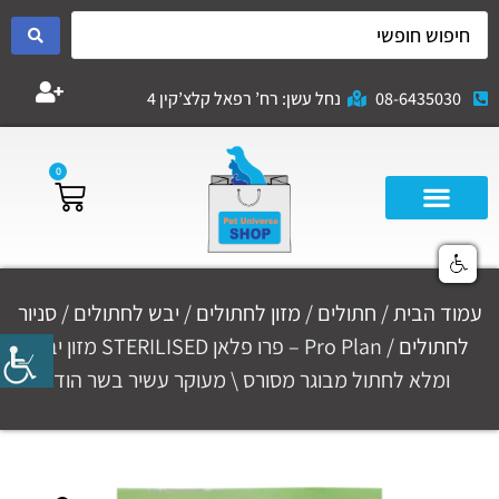
08-6435030
נחל עשן: רח’ רפאל קלצ’קין 4
0
עמוד הבית
/
חתולים
/
מזון לחתולים
/
יבש לחתולים
/
סניור
לחתולים
/ Pro Plan – פרו פלאן STERILISED מזון יבש
ומלא לחתול מבוגר מסורס \ מעוקר עשיר בשר הודו