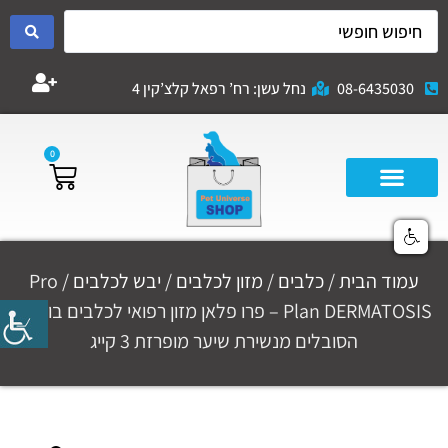
08-6435030
נחל עשן: רח’ רפאל קלצ’קין 4
0
עמוד הבית
/
כלבים
/
מזון לכלבים
/
יבש לכלבים
/ Pro
Plan DERMATOSIS – פרו פלאן מזון רפואי לכלבים בוגרים
הסובלים מנשירת שיער מופרזת 3 קייג