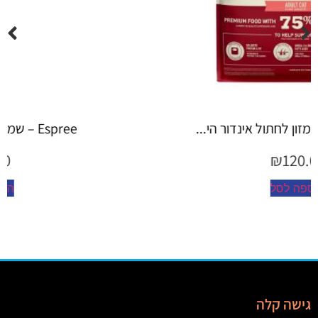
Espree – שמפו 355 מ"ל יערות ה...
₪
45.00
הוספה לסל
גישה קלה