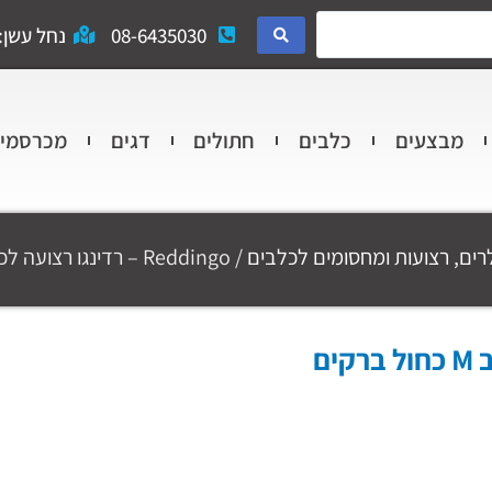
08-6435030
נחל עשן: 
מבצעים
כלבים
חתולים
דגים
מכרסמי
רים, רצועות ומחסומים לכלבים
/ Reddingo – רדינגו רצועה לכלב M כחול ברקים 1.8m
Reddingo – רדינגו רצועה לכלב M כחול ברקים