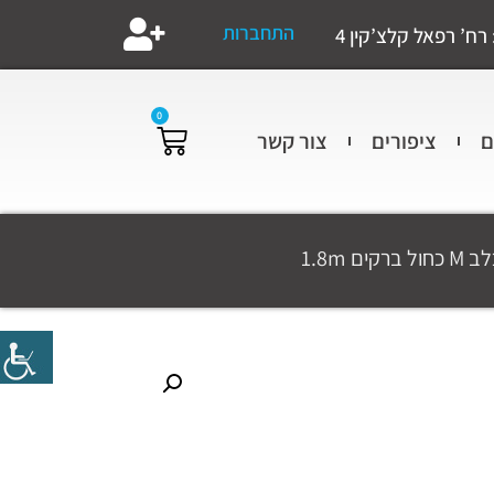
התחברות
רח’ רפאל קלצ’קין 4
0
ם
ציפורים
צור קשר