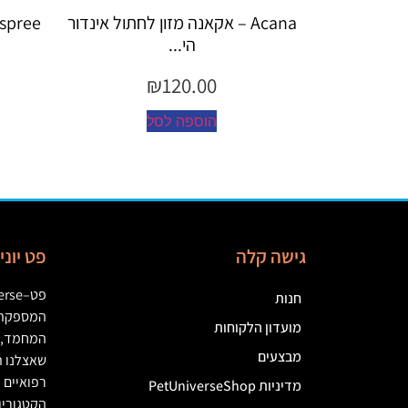
קאנה מזון לחתול אינדור
Espree – שמפו 355 מ"ל יערות ה...
הי...
₪
45.00
₪
120.
הוספה לסל
ספה לסל
גישה קלה
פט יונ
פט
–
erse
חנות
המספקת מ
מועדון הלקוחות
המחמד
,
מבצעים
שאצלנו ת
רפואיים
(
מדיניות PetUniverseShop
הקטגוריו