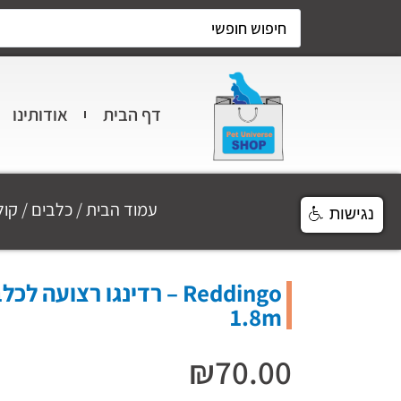
דף הבית
אודותינו
עמוד הבית
/
כלבים
/
קול
נגישות
1.8m
₪
70.00