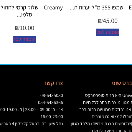
Creamy – שלוק קרמי לחתול בטעם
Creamy – שלוק 
סלמו...
עוף...
₪
10.00
₪
10.00
הוספה לסל
הוספה לס
יברס שופ
צרו קשר
Univ
היא חנות סופרמרקט
08-6435030
גוון מוצרים רחב לכל חיות
054-6486366
אנו נבדלים מחנויות רבות בכך
וכלו למצוא גם מוצרים
16:00-23:00
שדורשים הצגת מרשם
)
מלבד מגוון
נחל עשן: רח’ רפאל קלצ’קין 4 באר שבע
ת הרחב במיועד לכולם
.