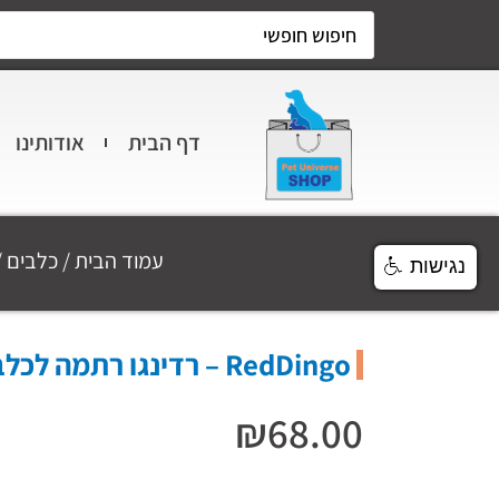
דף הבית
אודותינו
עמוד הבית
/
כלבים
/
נגישות
RedDingo – רדינגו רתמה לכלב M כתום חלק
₪
68.00