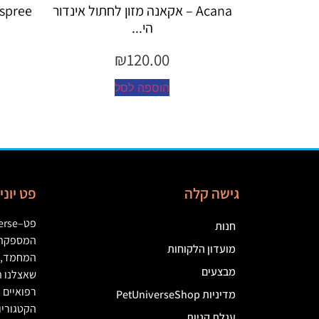
גבש לחתו...
Acana – אקאנה מזון לחתול אינדור
Espree – שמפו 355 מ"ל יערו
הי...
₪
120.00
הוספה לסל
גישה קלה
פט יונ
פט
–
erse
חנות
המספקת מ
מועדון הלקוחות
המחמד
,
מבצעים
שאצלנו ת
רפואיים
(
מדיניות PetUniverseShop
הקטגוריו
עגלת קניות