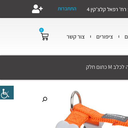
התחברות
רח’ רפאל קלצ’קין 4
0
ם
ציפורים
צור קשר