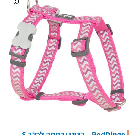
RedDingo – רדינגו רתמה לכלב S