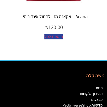
Espree – שמפו 355 מ"ל יערות ה...
₪
45.00
הוספה לסל
גישה קלה
חנות
מועדון הלקוחות
מבצעים
מדיניות PetUniverseShop