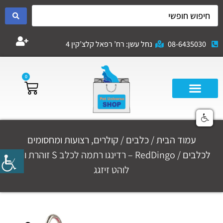
08-6435030
נחל עשן: רח’ רפאל קלצ’קין 4
0
עמוד הבית
/
כלבים
/
קולרים, רצועות ומחסומים
לכלבים
/ RedDingo – רדינגו רתמה לכלב S זוהרת ורוד
לוהט זיזגג