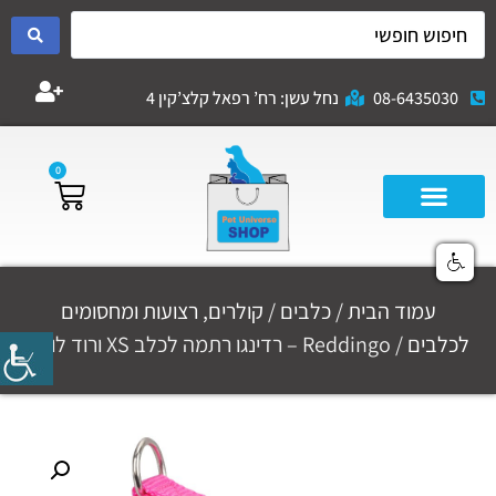
08-6435030
נחל עשן: רח’ רפאל קלצ’קין 4
0
עמוד הבית
/
כלבים
/
קולרים, רצועות ומחסומים
לכלבים
/ Reddingo – רדינגו רתמה לכלב XS ורוד לוהט