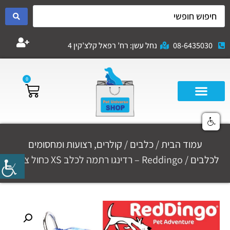
08-6435030
נחל עשן: רח’ רפאל קלצ’קין 4
0
עמוד הבית
/
כלבים
/
קולרים, רצועות ומחסומים
לכלבים
/ Reddingo – רדינגו רתמה לכלב XS כחול צבאי