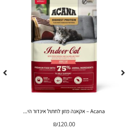
Espree – שמפו 355 מ"ל יערות ה...
₪
45.00