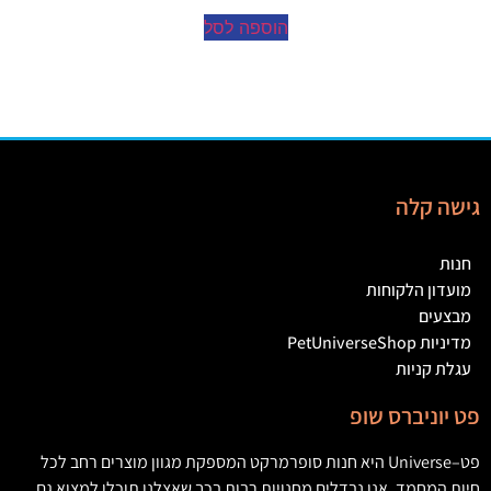
הוספה לסל
גישה קלה
חנות
מועדון הלקוחות
מבצעים
מדיניות PetUniverseShop
עגלת קניות
פט יוניברס שופ
פט
–
Universe
היא חנות סופרמרקט המספקת מגוון מוצרים רחב לכל
חיות המחמד
,
אנו נבדלים מחנויות רבות בכך שאצלנו תוכלו למצוא גם