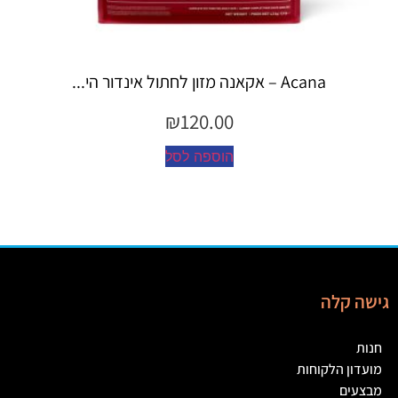
Espree – שמפו 355 מ"ל יערות ה...
₪
45.00
הוספה לסל
גישה קלה
חנות
מועדון הלקוחות
מבצעים