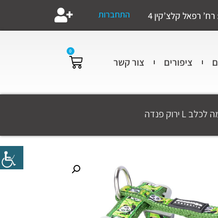
התחברות
רח’ רפאל קלצ’קין 4
0
ם
ציפורים
צור קשר