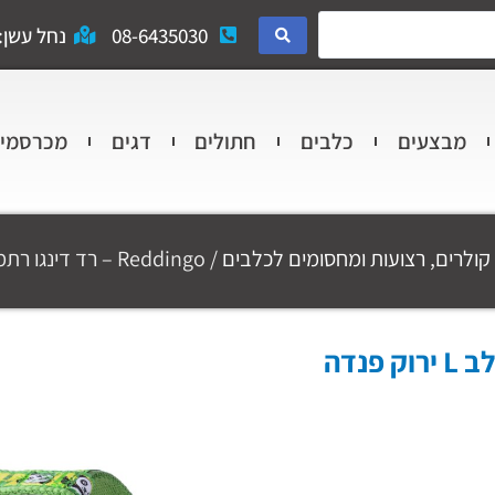
08-6435030
נחל עשן: 
מבצעים
כלבים
חתולים
דגים
מכרסמי
קולרים, רצועות ומחסומים לכלבים
/ Reddingo – רד דינגו רתמה לכלב L ירוק פנדה