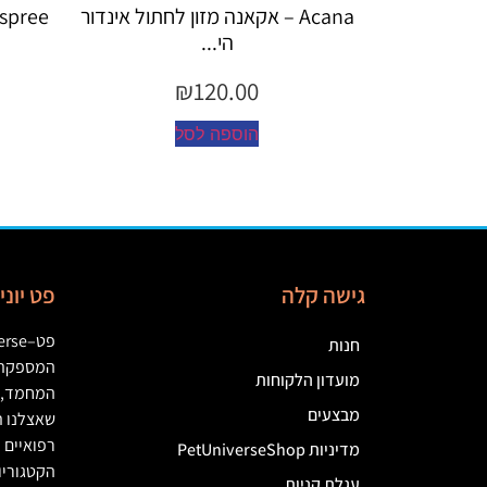
גבש לחתו...
Acana – אקאנה מזון לחתול אינדור
Espree – שמפו 355 מ"ל יערו
הי...
₪
120.00
הוספה לסל
גישה קלה
פט יונ
פט
–
erse
חנות
המספקת מ
מועדון הלקוחות
המחמד
,
מבצעים
שאצלנו ת
רפואיים
(
מדיניות PetUniverseShop
הקטגוריו
עגלת קניות