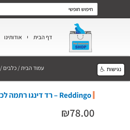
דף הבית
אודותינו
עמוד הבית
/
כלבים
/
נגישות
Reddingo – רד דינגו רתמה לכלב L ירוק פנדה
₪
78.00