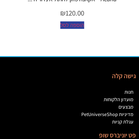
₪
45.00
הוספה לסל
גישה קלה
חנות
מועדון הלקוחות
מבצעים
מדיניות PetUniverseShop
עגלת קניות
פט יוניברס שופ