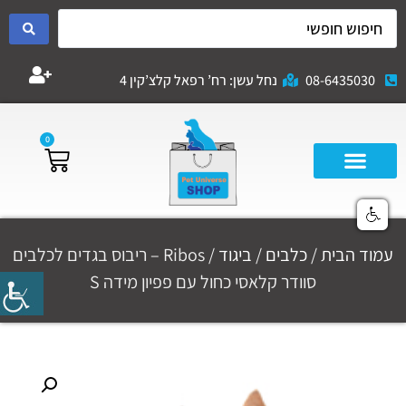
08-6435030
נחל עשן: רח’ רפאל קלצ’קין 4
0
עמוד הבית
/
כלבים
/
ביגוד
/ Ribos – ריבוס בגדים לכלבים
סוודר קלאסי כחול עם פפיון מידה S