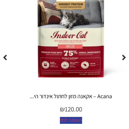
Espree – שמפו 355 מ"ל יערות ה...
₪
45.00
הוספה לסל