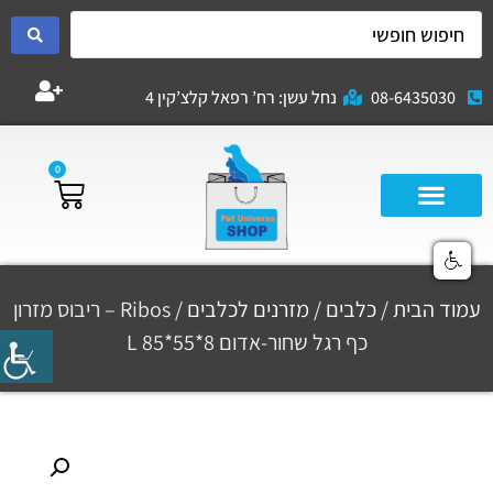
08-6435030
נחל עשן: רח’ רפאל קלצ’קין 4
0
עמוד הבית
/
כלבים
/
מזרנים לכלבים
/ Ribos – ריבוס מזרון
כף רגל שחור-אדום 8*55*85 L