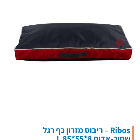
Ribos – ריבוס מזרון כף רגל
שחור-אדום 8*55*85 L