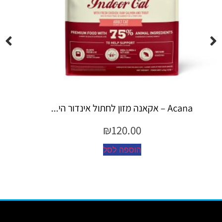
Espree – שמפו 355 מ"ל יערות ה...
₪
45.00
הוספה לסל