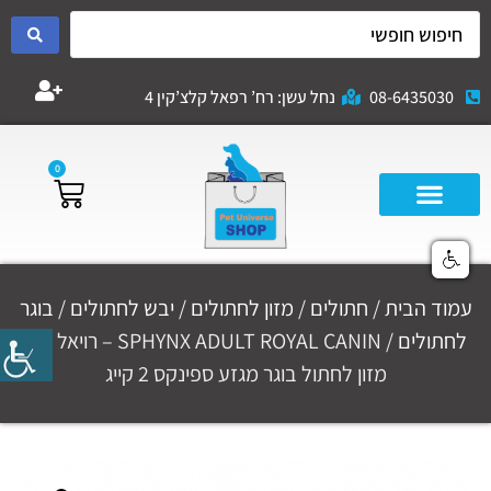
08-6435030
נחל עשן: רח’ רפאל קלצ’קין 4
0
עמוד הבית
/
חתולים
/
מזון לחתולים
/
יבש לחתולים
/
בוגר
לחתולים
/ SPHYNX ADULT ROYAL CANIN – רויאל קנין
מזון לחתול בוגר מגזע ספינקס 2 קייג