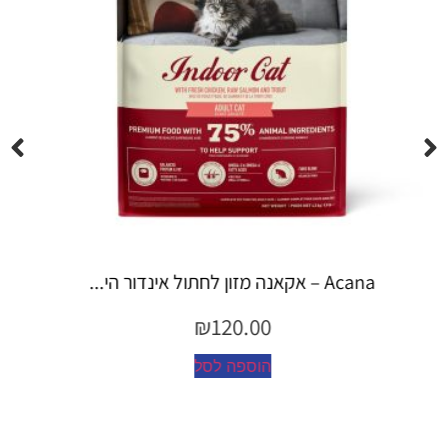
Espree – שמפו 355 מ"ל יערות ה...
₪
45.00
הוספה לסל