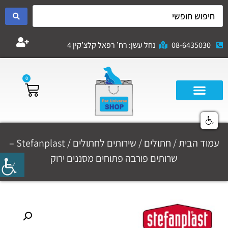
08-6435030
נחל עשן: רח’ רפאל קלצ’קין 4
0
עמוד הבית
/
חתולים
/
שירותים לחתולים
/ Stefanplast –
שרותים פורבה פתוחים מסננים ירוק