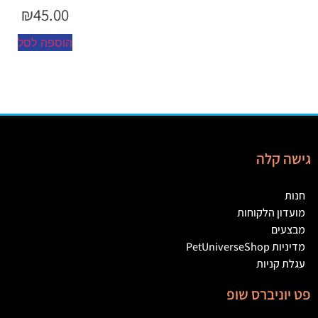
₪
45.00
הוספה לסל
גישה קלה
חנות
מועדון הלקוחות
מבצעים
מדיניות PetUniverseShop
עגלת קניות
פט יוניברס שופ