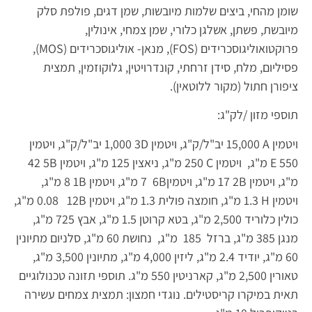
שומן מהחי, ביצים שלמות מיובשות, שמן דגים, פולפת סלק
מיובשת, פשתן, אשלגן כלורי, שמן צמחי, אינולין,
פרוקטואוליגוסכרידים (
FOS
), מנאן- אוליגוסכרידים (
MOS
),
פסיליום, מלח, סידן זרחתי, קונדרויטין, גלוקוזמין, תמצית
ציפורן חתול (מקור ללוטאין).
תוספי מזון /לק"ג:
ויטמין
A
15,000 יב"ל/ק"ג, ויטמין
D
3 1,000 יב"ל/ק"ג, ויטמין
550
E
מ"ג, ויטמין
C
250 מ"ג, ניאצין 125 מ"ג, ויטמין
B
5 42
מ"ג, ויטמין
B
2 17 מ"ג, ויטמין
B
6 7 מ"ג, ויטמין
B
1 8 מ"ג,
ויטמין
H
1.3 מ"ג, חומצה פולית 1.3 מ"ג, ויטמין
B
12 0.08 מ"ג,
כולין כלוריד 2,500 מ"ג, בטא קרוטן 1.5 מ"ג, אבץ 725 מ"ג,
מנגן 385 מ"ג, ברזל 185 מ"ג, נחושת 60 מ"ג, סלניום מתיונין
60 מ"ג, יודיד 2.4 מ"ג, ליזין 4,000 מ"ג, מתיונין 3,500 מ"ג,
טאורין 2,500 מ"ג, קארניטין 550 מ"ג. תוספי תזונה טכנולוגיים
תאית במיקרו קריסטילים. נוגדי חמצון: תמצית צמחים עשירה