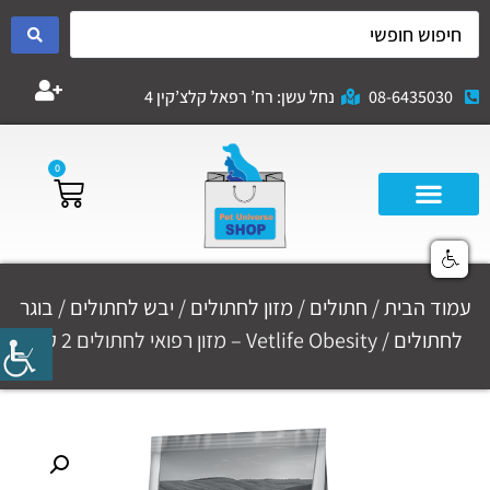
08-6435030
נחל עשן: רח’ רפאל קלצ’קין 4
0
עמוד הבית
/
חתולים
/
מזון לחתולים
/
יבש לחתולים
/
בוגר
לחתולים
/ Vetlife Obesity – מזון רפואי לחתולים 2 ק"ג