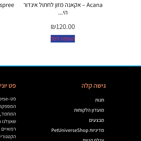
גבש לחתו...
Acana – אקאנה מזון לחתול אינדור
Espree – שמפו 355 מ"ל יערו
הי...
₪
120.00
הוספה לסל
גישה קלה
פט יונ
פט
–
erse
חנות
המספקת מ
מועדון הלקוחות
המחמד
,
מבצעים
שאצלנו ת
רפואיים
(
מדיניות PetUniverseShop
הקטגוריו
עגלת קניות