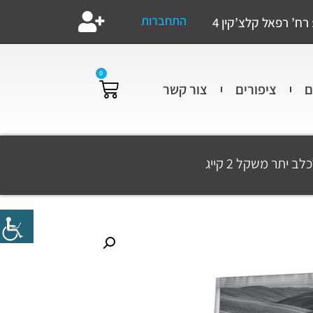
התחברות
רח’ רפאל קלצ’קין 4
0
ם
ציפורים
צור קשר