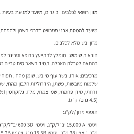
מזון רפואי לכלבים בוגרים, מיועד למניעת בעיות 
מיועד להמסת אבני סטרוויט בדרכי השתן ולהפחתת 
מזון יבש מלא לכלבים.
הוראות שימוש: מומלץ להתייעץ ברופא וטרינר לפני
בהתאם לטבלת האכלה. תמיד השאר מים טריים זמינ
מרכיבים: אורז, בשר עוף מיובש, שומן מהחי, תפוחי
שלמות מיובשות, פשתן, הידרוליזת חלבון מהחי, שמן 
(4.5 גרם/ ק"ג).
תוספי מזון /לק"ג:
ויטמין
A
15,000 יב"ל/ק"ג, ויטמין
D
3 600 יב"ל/ק"ג, ויטמין 600
מ"ג, ניאצין 38 מ"ג, ויטמין
B
5 15 מ"ג, ויטמין
B
2 7.5 מ"ג, ויטמין