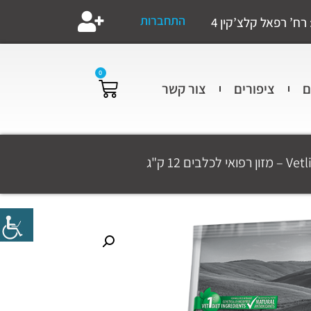
התחברות
רח’ רפאל קלצ’קין 4
0
ם
ציפורים
צור קשר