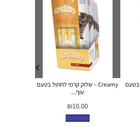
ל בטעם
Creamy – שלוק קרמי לחתול לטיפול
Creamy
כד...
₪
10.00
הוספה לסל
ה