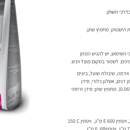
בדרכי השתן.
הישנותן. מחמיץ שתן.
 השימוש, יש להגיש המזון
ים. לשמור במקום מוצל ויבש.
 אדמה, שיבולת שועל, ביצים
דגים, אשלגן כלורי, סידן
זרחתי, סידן פחמתי, שמן צמחי, מלח, גלוקוזמין (0.06%). מחמיץ שתן: סידן זרחתי
E
מ"ג, ויטמין
C
150
B
6 6 מ"ג,