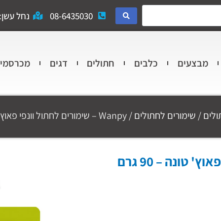
08-6435030
נחל עשן: 
מבצעים
כלבים
חתולים
דגים
מכרסמי
ולים
/
שימורים לחתולים
/ Wanpy – שימורים לחתול וונפי פאוץ' טונה – 90 גרם