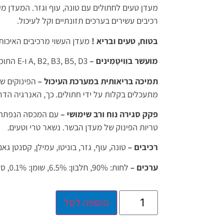
מעדן טעים לחתולים עם טונה, עוף וגזר. המעדן מ
רכיבים עשירים בערכים תזונתיים וקל לעיכול.
בטוח, טעים ובריא !
מעדן העשוי מרכיבים האיכותי
מועשר בוִויטָמִינים –
A, B2, B3, B5, D3 ו-E התומכים בבריאותו של החתול.
תמיכה בריאותית במערכת העיכול –
הפינוקים ש
מתעכלים בקלות על ידי חתולים. כך, האנרגיה הד
פקק סגירה נוח ורב שימושי –
עם המכסה הנפתח ו
טריות הפינוק של מעדן הבשר. נשאר טרי וטעים.
רכיבים –
טונה, עוף, גזר, בוניטו, עמילן, קסנטן גאם
ערכים –
לחות: 90%, חלבון: 6.5%, שומן: 0.1%, סיבים: 1%, אפר: 2%
הוספה לסל