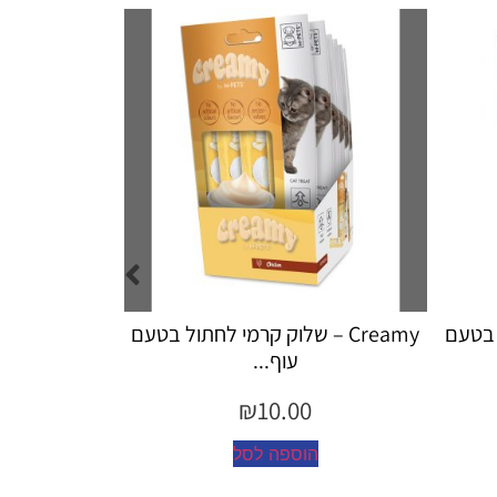
ול בטעם
Creamy – שלוק קרמי לחתול לטיפול
Creamy
כד...
₪
10.00
הוספה לסל
ה