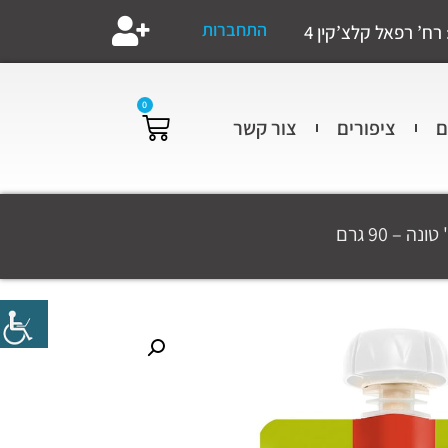
התחברות
רח’ רפאל קלצ’קין 4
0
ם
ציפורים
צור קשר