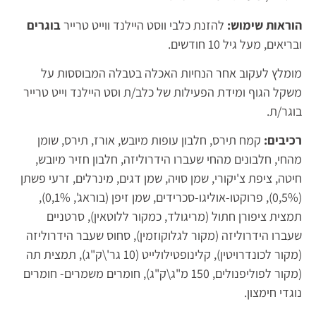
הוראות שימוש:
להזנת כלבי ווסט היילנד ווייט טרייר
בוגרים
ובריאים, מעל גיל 10 חודשים.
מומלץ לעקוב אחר הנחיות האכלה בטבלה המבוססות על
משקל הגוף ומידת הפעילות של כלב/ת וסט היילנד וייט טרייר
בוגר/ת.
רכיבים:
קמח
תירס, חלבון עופות מיובש, אורז, תירס, שומן
מהחי, חלבונים מהחי שעברו הידרוליזה, חלבון חזיר מיובש,
חיטה, ציפת צ'יקורי, שמן סויה, שמן דגים, מינרלים, זרעי פשתן
(0,5%), פרוקטו-אוליגו-סכרידים, שמן זיפן (בוראג', 0,1%),
תמצית ציפורן חתול (מריגולד, כמקור ללוטאין), סרטניים
שעברו הידרוליזה (מקור לגלוקוזמין), סחוס שעבר הידרוליזה
(מקור לכונדרויטין), קלינופטילולייט (10 גר'\ק"ג), תמצית תה
(מקור לפוליפנולים, 150 מ"ג\ק"ג), חומרים משמרים- חומרים
נוגדי חימצון.