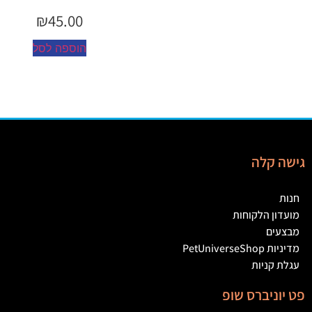
₪
45.00
הוספה לסל
גישה קלה
חנות
מועדון הלקוחות
מבצעים
מדיניות PetUniverseShop
עגלת קניות
פט יוניברס שופ